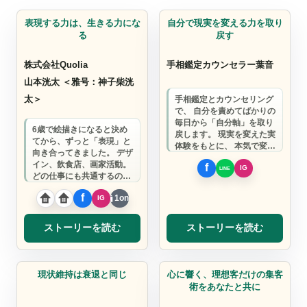
デザイナー
コーチ
表現する力は、生きる力にな
自分で現実を変える力を取り
る
戻す
株式会社Quolia
手相鑑定カウンセラー葉音
山本洸太 ＜雅号：神子柴洸
太＞
手相鑑定とカウンセリング
で、 自分を責めてばかりの
毎日から「自分軸」を取り
6歳で絵描きになると決め
戻します。 現実を変えた実
てから、ずっと「表現」と
体験をもとに、 本気で変わ
向き合ってきました。 デザ
りたいあなたを全力サポー
イン、飲食店、画家活動。
ト。
どの仕事にも共通するのは
「心を動かしたい」という
1on1
感動を届けた…
ストーリーを読む
ストーリーを読む
コンサルタント
TikTok等短尺動画
現状維持は衰退と同じ
心に響く、理想客だけの集客
術をあなたと共に