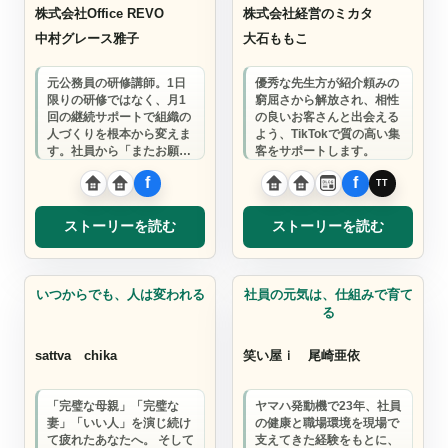
株式会社Office REVO
株式会社経営のミカタ
中村グレース雅子
大石ももこ
元公務員の研修講師。1日
優秀な先生方が紹介頼みの
限りの研修ではなく、月1
窮屈さから解放され、相性
回の継続サポートで組織の
の良いお客さんと出会える
人づくりを根本から変えま
よう、TikTokで質の高い集
す。社員から「またお願い
客をサポートします。
したい」と言われる、信頼
関係を大切にした…
ストーリーを読む
ストーリーを読む
コーチ
コンサルタント
いつからでも、人は変われる
社員の元気は、仕組みで育て
る
sattva
chika
笑い屋ｉ
尾崎亜依
「完璧な母親」「完璧な
ヤマハ発動機で23年、社員
妻」「いい人」を演じ続け
の健康と職場環境を現場で
て疲れたあなたへ。 そして
支えてきた経験をもとに、