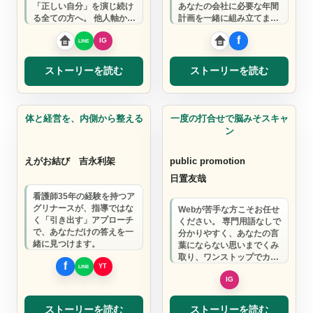
「正しい自分」を演じ続け
あなたの会社に必要な年間
る全ての方へ。 他人軸から
計画を一緒に組み立てま
自分軸へと変わった経験を
す。
持つメンタルト…
ストーリーを読む
ストーリーを読む
カウンセリング
デザイナー
体と経営を、内側から整える
一度の打合せで脳みそスキャ
ン
えがお結び
吉永利架
public promotion
日置友哉
看護師35年の経験を持つア
グリナースが、指導ではな
Webが苦手な方こそお任せ
く「引き出す」アプローチ
ください。 専門用語なしで
で、あなただけの答えを一
分かりやすく、あなたの言
緒に見つけます。
葉にならない思いまでくみ
取り、ワンストップでカタ
チにします。 創業時のパー
トナーとし…
ストーリーを読む
ストーリーを読む