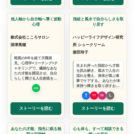
コンサルタント
コンサルタント
他人軸から自分軸へ導く波動
指紋と風水で自分らしさを取
心理
り戻す
株式会社こころサロン
ハッピーライフデザイン研究
深津美穂
所 シュークリーム
柴田玲子
暗黒の8年を経て天職発
見。心理学×コーチング×チ
生まれ持った指紋から才能
ャネリングで、繊細なあな
を読み解き、風水で人生の
たの才能を開花させ、自分
流れを整え、身体が喜ぶ食
らしく輝ける人生創造をお
事でケアする。 あなたが本
手伝いします。
来持つ輝きを取り戻すお手
伝いをします。
ストーリーを読む
ストーリーを読む
AIインタビューライター
カウンセリング
あなたの才能、指先に眠る無
心も体も、すべて相談できる