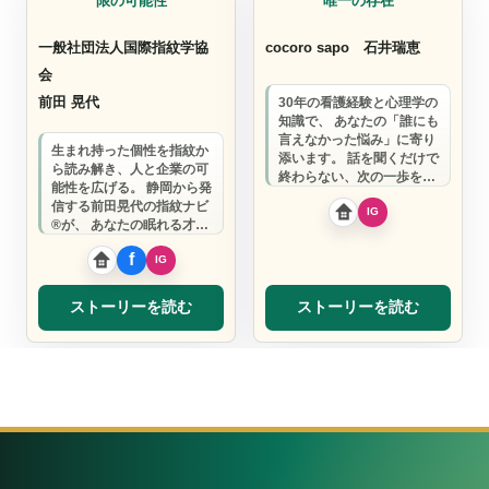
限の可能性
唯一の存在
一般社団法人国際指紋学協
cocoro sapo
石井瑞恵
会
前田 晃代
30年の看護経験と心理学の
知識で、 あなたの「誰にも
言えなかった悩み」に寄り
生まれ持った個性を指紋か
添います。 話を聞くだけで
ら読み解き、人と企業の可
終わらない、次の一歩を共
能性を広げる。 静岡から発
に考えるカウンセリング。
信する前田晃代の指紋ナビ
®が、 あなたの眠れる才能
と地域の魅力を鮮やかに可
視化します。
ストーリーを読む
ストーリーを読む