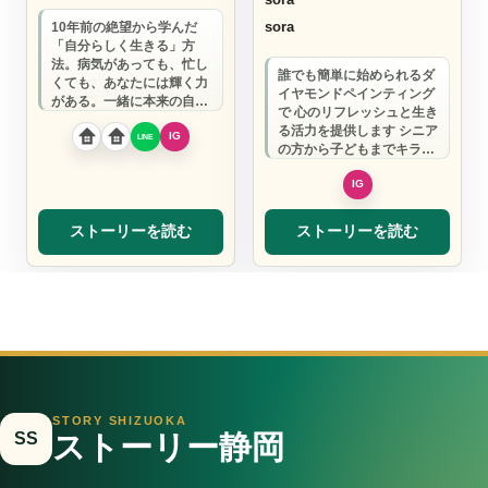
sora
10年前の絶望から学んだ
「自分らしく生きる」方
法。病気があっても、忙し
誰でも簡単に始められるダ
くても、あなたには輝く力
イヤモンドペインティング
がある。一緒に本来の自分
で 心のリフレッシュと生き
を取り戻しませんか？
る活力を提供します シニア
の方から子どもまでキラキ
ラ輝く時間をご一緒に
ストーリーを読む
ストーリーを読む
STORY SHIZUOKA
SS
ストーリー静岡